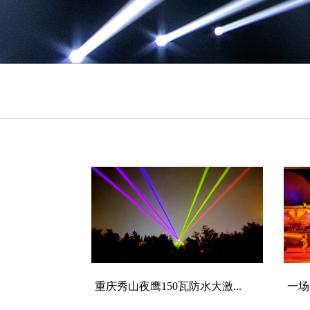
重庆秀山夜鹰150瓦防水大激...
一场以