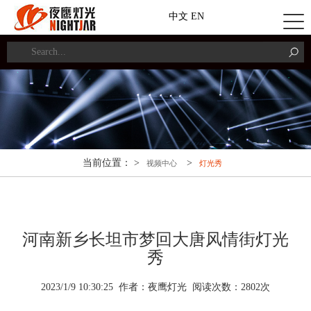
中文
EN
当前位置： >
>
视频中心
灯光秀
河南新乡长坦市梦回大唐风情街灯光
秀
2023/1/9 10:30:25 作者：夜鹰灯光 阅读次数：
2
802
次