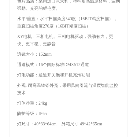
色片品质：采用进口意大利，特种耐高温原材料，达到
强劲、光亮的鲜艳度。
水平/垂直：水平扫描角度540度（16BIT精度扫描），
垂直扫描角度270度（16BIT精度扫描）
XY电机：三相电机。三相电机驱动，强劲有力，更
快、更平稳，更静音
透镜大小：152mm
通道模式：16个国际标准DMX512通道
灯泡功能：通道开关泡和开机亮泡功能
外观: 耐高温铸铝外壳，采用风向引流与温度智能监控
技术
灯体净重：24kg
防护等级：IP65
灯尺寸：40*33*64cm 外箱尺寸 49*42*65cm