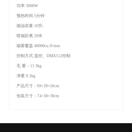
功率:3000W
预热时间:5分钟
烟油容量:10升;
喷烟距离:20米
烟雾覆盖:40000cu.ff/min
控制方式:遥控、DMX512控制
毛 重：11.3kg
净重:9.2kg
产品尺寸：69×28×26cm
包装尺寸：74×38×30cm