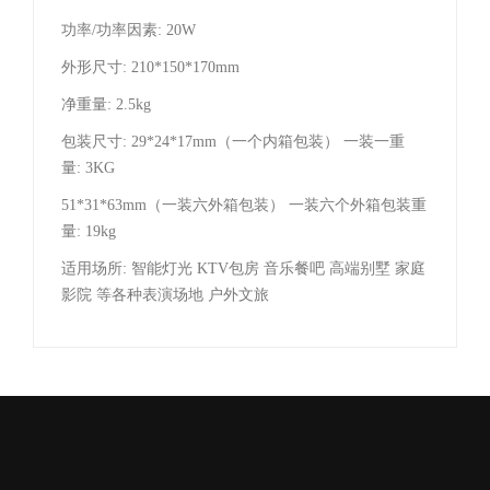
功率/功率因素: 20W
外形尺寸: 210*150*170mm
净重量: 2.5kg
包装尺寸: 29*24*17mm（一个内箱包装） 一装一重
量: 3KG
51*31*63mm（一装六外箱包装） 一装六个外箱包装重
量: 19kg
适用场所: 智能灯光 KTV包房 音乐餐吧 高端别墅 家庭
影院 等各种表演场地 户外文旅