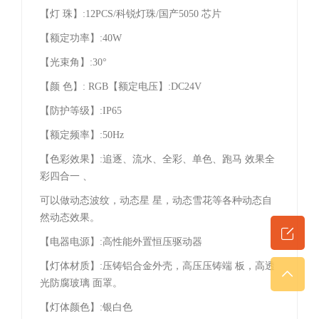
【
灯 珠】:12PCS/科锐灯珠/国产5050 芯片
【额定功率】:40W
【光束角】:30°
【颜 色】: RGB
【额定电压】:DC24V
【防护等级】:IP65
【额定频率】:50Hz
【色彩效果】:追逐、流水、全彩、单色、跑马 效果全
彩四合一 、
可以做动态波纹，动态星 星，动态雪花等各种动态自
然动态效果。
【电器电源】:高性能外置恒压驱动器
【灯体材质】:压铸铝合金外壳，高压压铸端 板，高透
光防腐玻璃 面罩。
【灯体颜色】:银白色